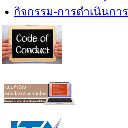
กิจกรรม-การดำเนินกา