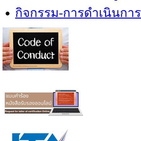
กิจกรรม-การดำเนินกา