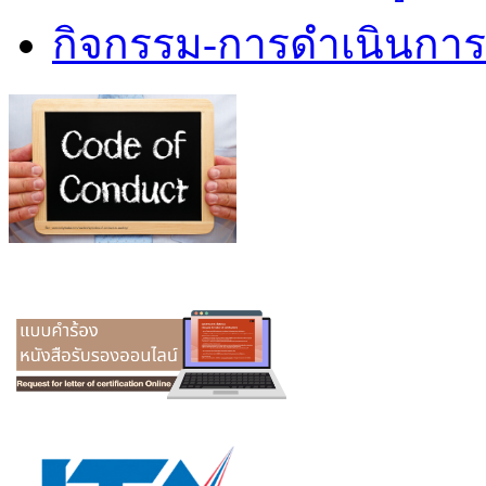
กิจกรรม-การดำเนินกา