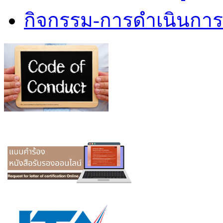
กิจกรรม-การดำเนินกา