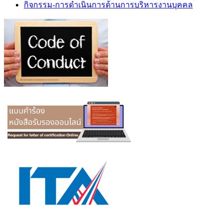
กิจกรรม-การดำเนินการด้านการบริหารงานบุคคล