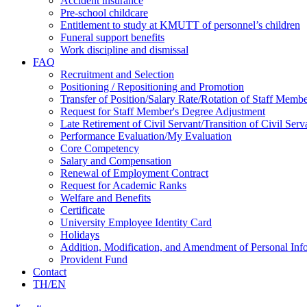
Accident insurance
Pre-school childcare
Entitlement to study at KMUTT of personnel’s children
Funeral support benefits
Work discipline and dismissal
FAQ
Recruitment and Selection
Positioning / Repositioning and Promotion
Transfer of Position/Salary Rate/Rotation of Staff Memb
Request for Staff Member's Degree Adjustment
Late Retirement of Civil Servant/Transition of Civil Ser
Performance Evaluation/My Evaluation
Core Competency
Salary and Compensation
Renewal of Employment Contract
Request for Academic Ranks
Welfare and Benefits
Certificate
University Employee Identity Card
Holidays
Addition, Modification, and Amendment of Personal Inf
Provident Fund
Contact
TH/EN