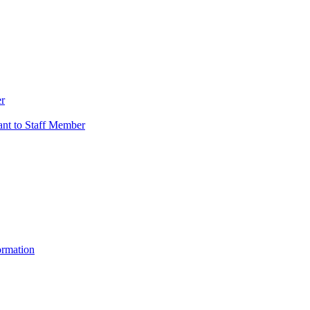
er
vant to Staff Member
ormation