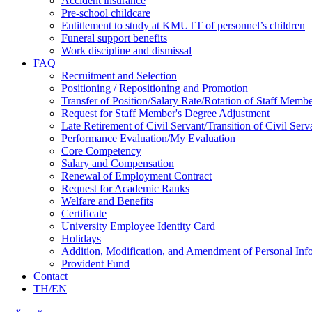
Accident insurance
Pre-school childcare
Entitlement to study at KMUTT of personnel’s children
Funeral support benefits
Work discipline and dismissal
FAQ
Recruitment and Selection
Positioning / Repositioning and Promotion
Transfer of Position/Salary Rate/Rotation of Staff Memb
Request for Staff Member's Degree Adjustment
Late Retirement of Civil Servant/Transition of Civil Ser
Performance Evaluation/My Evaluation
Core Competency
Salary and Compensation
Renewal of Employment Contract
Request for Academic Ranks
Welfare and Benefits
Certificate
University Employee Identity Card
Holidays
Addition, Modification, and Amendment of Personal Inf
Provident Fund
Contact
TH/EN