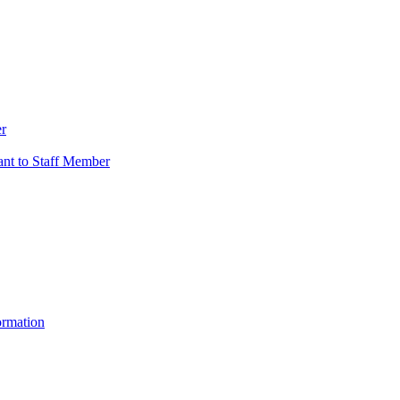
er
vant to Staff Member
ormation