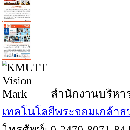
สำนักงานบริหา
เทคโนโลยีพระจอมเกล้าธน
โทรศัพท์: 0-2470-8071-84