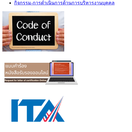
กิจกรรม-การดำเนินการด้านการบริหารงานบุคคล