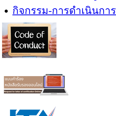
กิจกรรม-การดำเนินกา