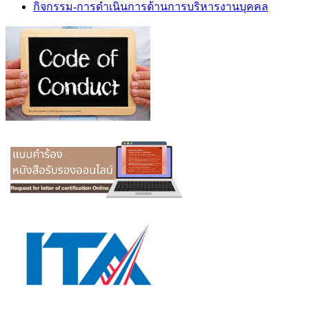
กิจกรรม-การดำเนินการด้านการบริหารงานบุคคล