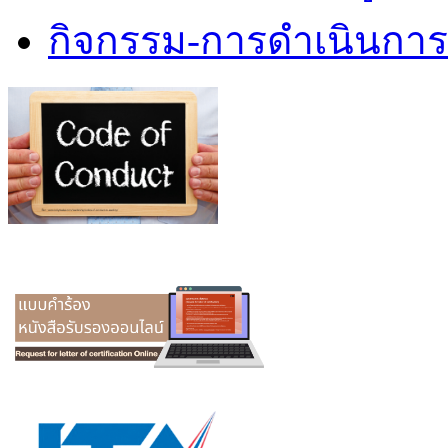
กิจกรรม-การดำเนินกา