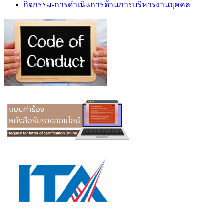
กิจกรรม-การดำเนินการด้านการบริหารงานบุคคล