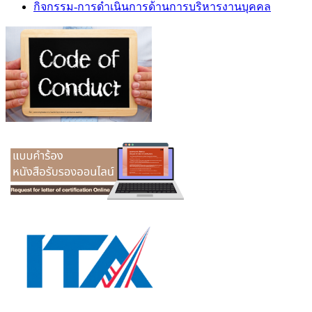
กิจกรรม-การดำเนินการด้านการบริหารงานบุคคล