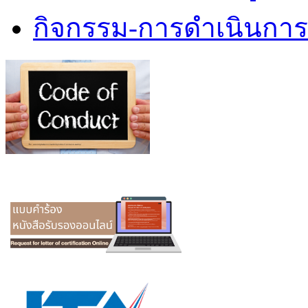
กิจกรรม-การดำเนินกา