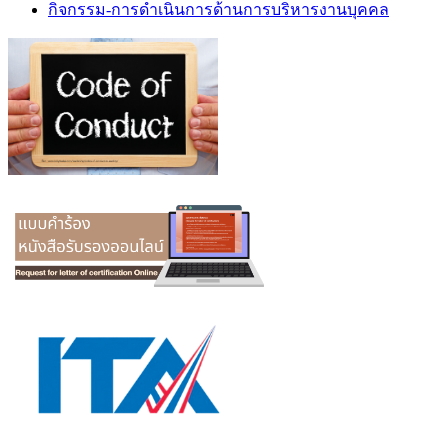
กิจกรรม-การดำเนินการด้านการบริหารงานบุคคล